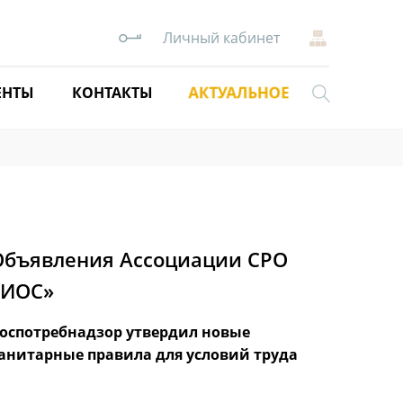
Личный кабинет
АКТУАЛЬНОЕ
ЕНТЫ
КОНТАКТЫ
Объявления Ассоциации СРО
«ИОС»
оспотребнадзор утвердил новые
Совет Г
анитарные правила для условий труда
увелич
наруше