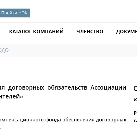
Пройти НОК
КАТАЛОГ КОМПАНИЙ
ЧЛЕНСТВО
ДОКУМ
ОДО
я договорных обязательств Ассоциации
ителей»
Новые стандарты для сметчиков:
Р
 компенсационного фонда обеспечения договорных
утверждены три уровня квалификации
с
.