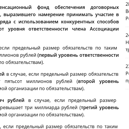
2
нсационный фонд обеспечения договорных
В
и, выразившего намерение принимать участие в
Р
ряда с использованием конкурентных способов
от уровня ответственности члена Ассоциации
2
Н
 если предельный размер обязательств по таким
т
ллионов рублей
(первый уровень ответственности
о обязательствам).
2
Р
ей
в случае, если предельный размер обязательств
п
 пятьсот миллионов рублей (
второй уровень
ой организации по обязательствам).
сяч рублей
в случае, если предельный размер
превышает три миллиарда рублей (
третий уровень
ой организации по обязательствам).
е, если предельный размер обязательств по таким