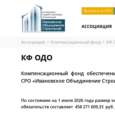
Вступить в СРО
АССОЦИАЦИЯ
Ассоциация
/
Компенсационный фонд
/
КФ 
КФ ОДО
Компенсационный фонд обеспечени
СРО «Ивановское Объединение Стро
роверять
Всероссийский медиафорум «Строим
По состоянию на 1 июля 2026 года размер
будущее России»
обязательств составляет 458 271 609,33 руб.