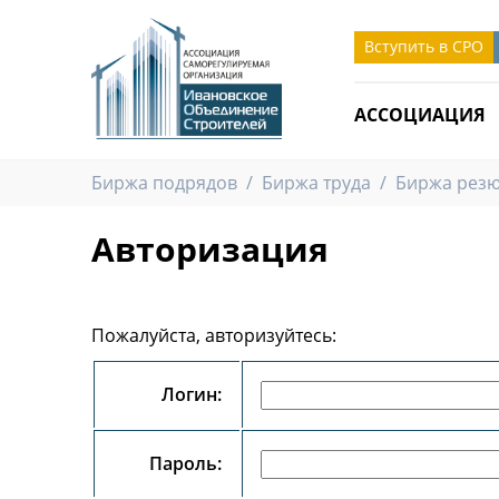
Вступить в СРО
АССОЦИАЦИЯ
Биржа подрядов
/
Биржа труда
/
Биржа рез
Авторизация
Пожалуйста, авторизуйтесь:
Логин:
роим
Новые стандарты для сметчиков:
утверждены три уровня квалификации
Пароль: