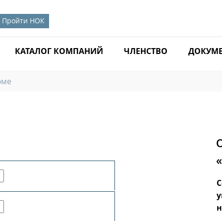
Пройти НОК
КАТАЛОГ КОМПАНИЙ
ЧЛЕНСТВО
ДОКУМ
юме
Роспотребнадзор утвердил новые
С
санитарные правила для условий труда
у
н