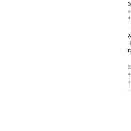
2
В
Р
2
Н
т
2
Р
п