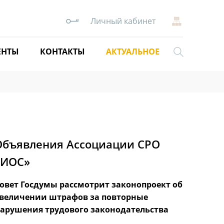
Личный кабинет
АКТУАЛЬНОЕ
ЕНТЫ
КОНТАКТЫ
Объявления Ассоциации СРО
«ИОС»
овет Госдумы рассмотрит законопроект об
ОМОР «
величении штрафов за повторные
приглаш
арушения трудового законодательства
лучшие
2025 го