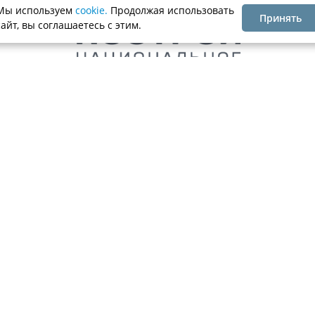
Мы используем
cookie.
Продолжая использовать
Принять
сайт, вы соглашаетесь с этим.
. 17
Ассоциация
Каталог компаний
Членство
ое Объединение Строителей»